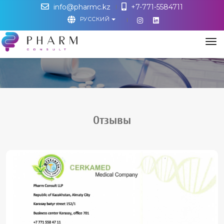
info@pharmc.kz
+7-771-5584711
РУССКИЙ
М
Отзывы