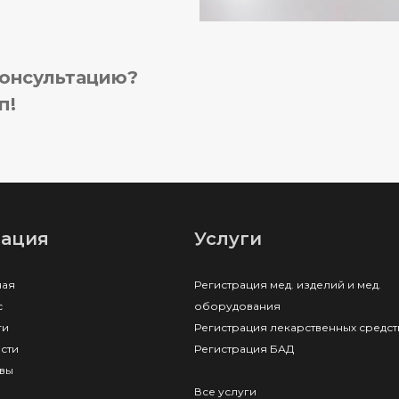
консультацию?
п!
гация
Услуги
ная
Регистрация мед. изделий и мед.
с
оборудования
ги
Регистрация лекарственных средст
сти
Регистрация БАД
вы
Все услуги