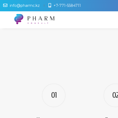
info@pharmc.kz
+7-771-5584711
01
0