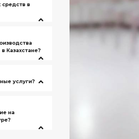
 средств в
оизводства
в Казахстане?
ные услуги?
ие на
уре?