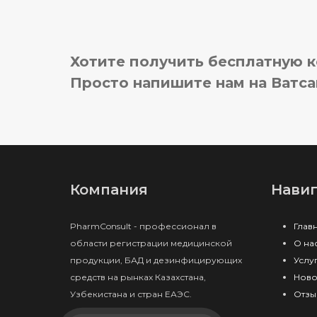
Хотите получить бесплатную 
Просто напишите нам на Ватса
Компания
Нави
PharmConsult - профессионал в
Глав
области регистрации медицинской
О на
продукции, БАД и дезинфицирующих
Услу
средств на рынках Казахстана,
Ново
Узбекистана и стран ЕАЭС.
Отзы