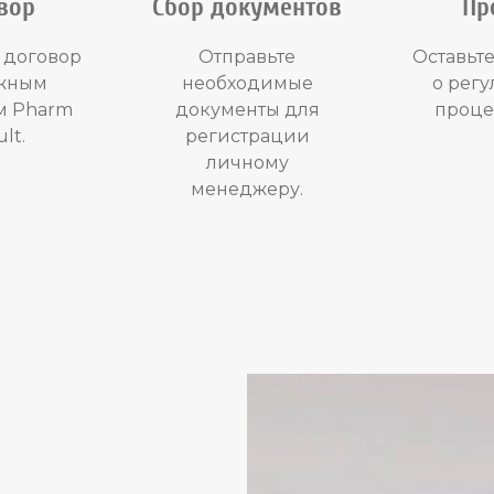
вор
Сбор документов
Пр
 договор
Отправьте
Оставьте
ежным
необходимые
о рег
м Pharm
документы для
проце
lt.
регистрации
личному
менеджеру.