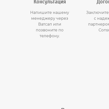
Консультация
Дого
Напишите нашему
Заключите
менеджеру через
с над
Ватсап или
партнеро
позвоните по
Consu
телефону.