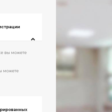
истрации
ке вы можете
ы можете
трированных